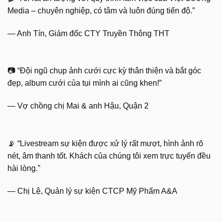
Media – chuyên nghiệp, có tâm và luôn đúng tiến độ.”
— Anh Tín, Giám đốc CTY Truyền Thông THT
📷 “Đội ngũ chụp ảnh cưới cực kỳ thân thiện và bắt góc
đẹp, album cưới của tụi mình ai cũng khen!”
— Vợ chồng chị Mai & anh Hậu, Quận 2
📡 “Livestream sự kiện được xử lý rất mượt, hình ảnh rõ
nét, âm thanh tốt. Khách của chúng tôi xem trực tuyến đều
hài lòng.”
— Chị Lệ, Quản lý sự kiện CTCP Mỹ Phẩm A&A