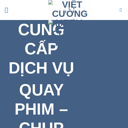
Bỏ
qua
nội
CUNG
dung
CẤP
DỊCH VỤ
QUAY
PHIM –