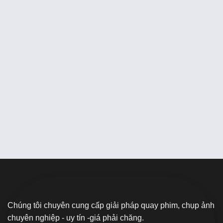
Dịch vụ quay phim chụp ảnh giá rẻ
Ngày nay dịch vụ quay phim chụp ảnh không còn xa lạ trong
các đám tiệc ở mọi vùng miền. Với sự phát triển của...
Chúng tôi chuyên cung cấp giải pháp quay phim, chụp ảnh
chuyên nghiệp - uy tín -giá phải chăng.