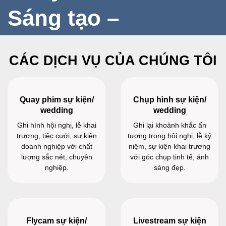
ngay để được tư vấn miễn
Sáng tạo –
phí!
Chuẩn chất
📞GỌI NGAY
CÁC DỊCH VỤ CỦA CHÚNG TÔI
lượng.
Quay phim sự kiện/
Chụp hình sự kiện/
👉Nơi hình ảnh
wedding
wedding
Ghi hình hội nghị, lễ khai
Ghi lại khoảnh khắc ấn
tạo nên thương
trương, tiệc cưới, sự kiện
tượng trong hội nghị, lễ kỷ
doanh nghiệp với chất
niệm, sự kiện khai trương
lượng sắc nét, chuyên
với góc chụp tinh tế, ánh
hiệu cho bạn.
nghiệp.
sáng đẹp.
📞 GỌI NGAY
Flycam sự kiện/
Livestream sự kiện